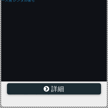
詳細
シンデレラ 9 字幕のみ【洋画 韓国 中古 DVD】メール便
可 ケース無 レンタル落ち