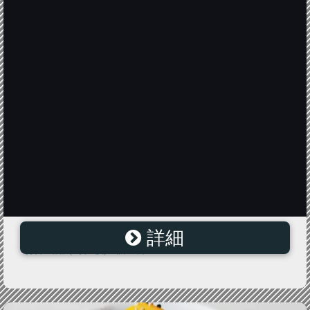
詳細
■NEW■1円イベント■ 【韓国海苔】多島海在来海苔 3P
お弁当用 (8切8枚) 3個 1袋