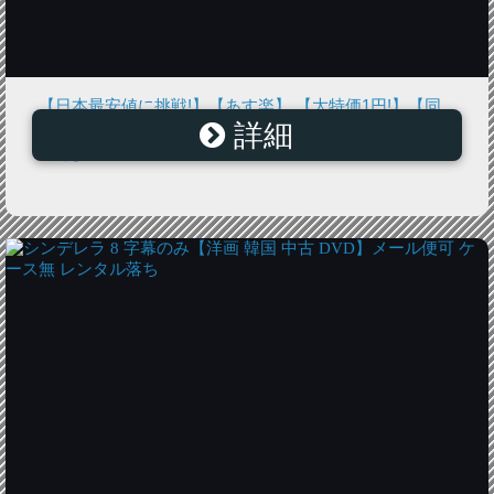
【日本最安値に挑戦!】【あす楽】 【大特価1円!】【同
詳細
梱限定】1人前！カット白菜キムチ100g【キムチのキテ
ンカ】