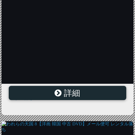
詳細
われらの天国 15【洋画 韓国 中古 DVD】メール便可 レ
ンタル落ち