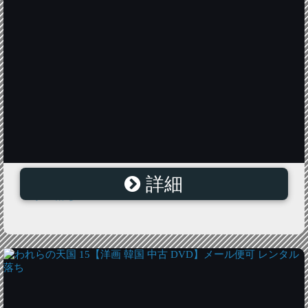
詳細
われらの天国 10【洋画 韓国 中古 DVD】メール便可 レ
ンタル落ち