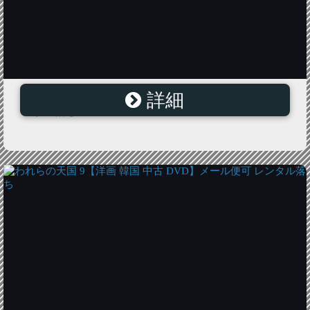
詳細
われらの天国 12【洋画 韓国 中古 DVD】メール便可 レ
ンタル落ち