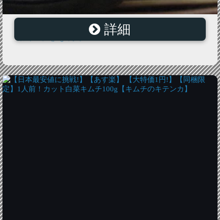
詳細
【1円】【キムチ】関西の有名百貨店でも大人気!!高級白
菜 キムチを1g1円で・・・