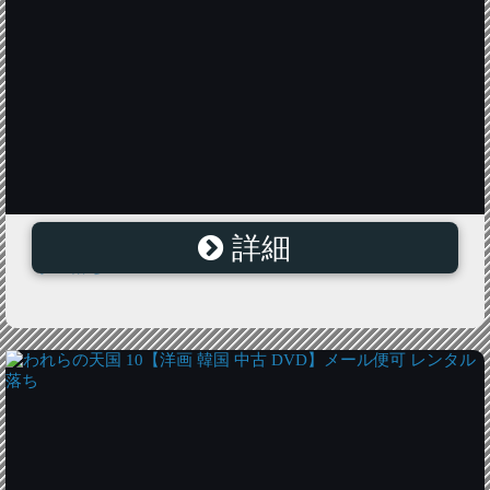
詳細
われらの天国 3【洋画 韓国 中古 DVD】メール便可 レン
タル落ち