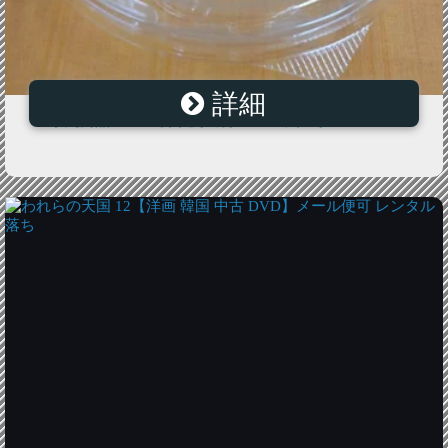
詳細
≪予約商品 1〜3ヵ月以内出荷！≫パック 小