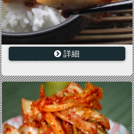
詳細
【1円】【キムチ】関西の有名百貨店でも大人気!!高級白
菜キムチを1g1円で・・・