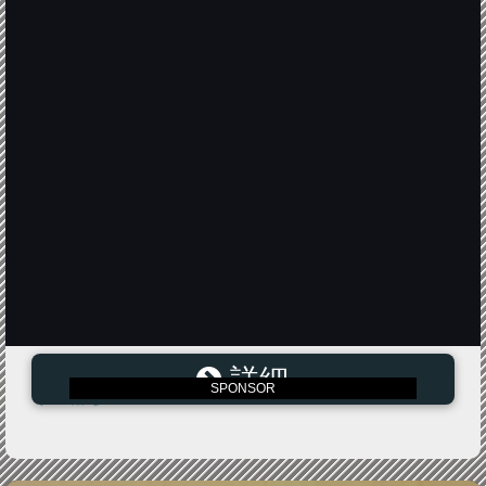
詳細
われらの天国 8【洋画 韓国 中古 DVD】メール便可 レン
SPONSOR
タル落ち