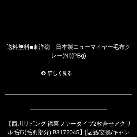
送料無料■東洋紡 日本製ニューマイヤー毛布グ
レー(Nl)(PBg)
詳しく見る
【西川リビング 襟裏ファータイプ2枚合せアクリ
ル毛布(毛羽部分) B3172045】[返品/交換/キャン