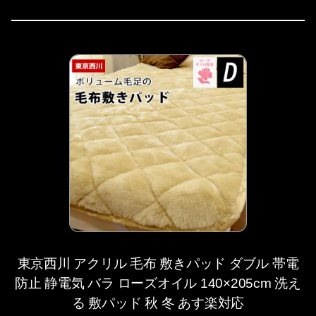
東京西川 アクリル 毛布 敷きパッド ダブル 帯電
防止 静電気 バラ ローズオイル 140×205cm 洗え
る 敷パッド 秋 冬 あす楽対応