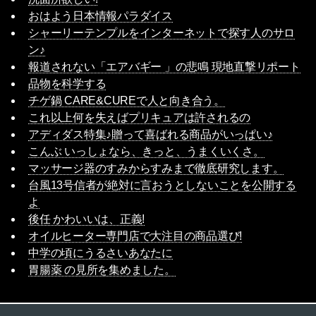
おはよう日本情報パラダイス
シャーリーテンプルをインターネットで探す人のサロ
ン♪
報道されない「エアバギー 」の悲鳴 現地直撃リポート
品物を科学する
チゲ鍋 CARE&CUREで人と向き合う。
これ以上何を失えばプリキュアは許されるの
アディダス特集♪贈って喜ばれる商品がいっぱい♪
こんぶ いっしょなら、きっと、うまくいくさ。
マッサージ器のすみからすみまで徹底研究します。
台風13号信者が絶対に言おうとしないことを公開する
よ
後任 かわいいは、正義!
オイルヒーター専門店で大注目の商品選び!
中学の頃にうるさいあなたに
胃腸薬 の見所を集めました。