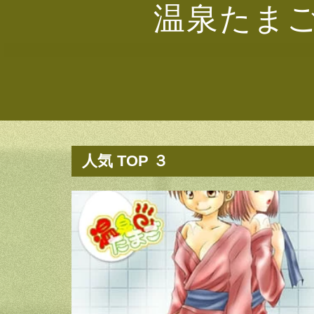
温泉たま
人気 TOP ３